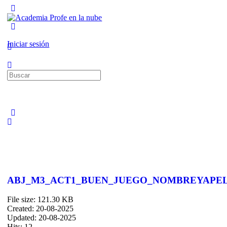
Toggle
Side
Panel
More
options
Iniciar sesión
Buscar:
ABJ_M3_ACT1_BUEN_JUEGO_NOMBREYAPE
File size: 121.30 KB
Created: 20-08-2025
Updated: 20-08-2025
Hits: 12