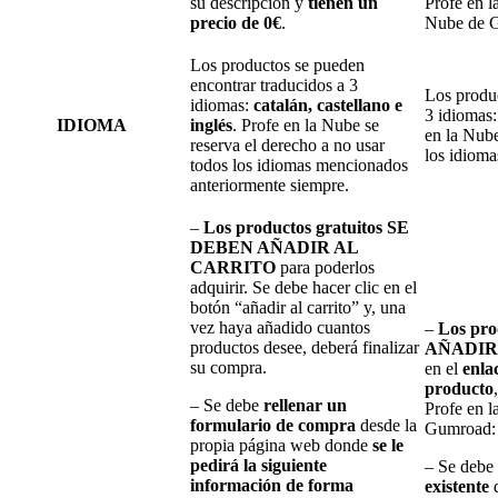
su descripción y
tienen un
Profe en l
precio de 0€
.
Nube de 
Los productos se pueden
encontrar traducidos a 3
Los produc
idiomas:
catalán, castellano e
3 idiomas
IDIOMA
inglés
. Profe en la Nube se
en la Nube
reserva el derecho a no usar
los idiom
todos los idiomas mencionados
anteriormente siempre.
–
Los productos gratuitos SE
DEBEN AÑADIR AL
CARRITO
para poderlos
adquirir. Se debe hacer clic en el
botón “añadir al carrito” y, una
vez haya añadido cuantos
–
Los pr
productos desee, deberá finalizar
AÑADIR
su compra.
en el
enla
producto
– Se debe
rellenar un
Profe en 
formulario de compra
desde la
Gumroad
propia página web donde
se le
pedirá la siguiente
– Se debe
información de forma
existente
d