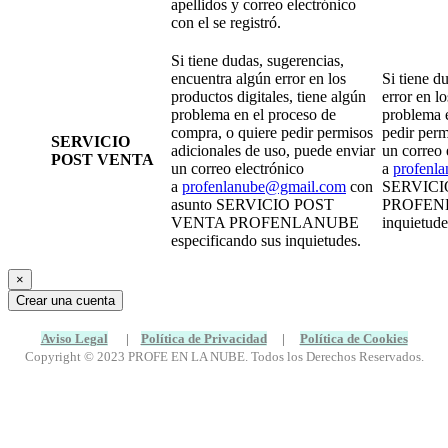
apellidos y correo electrónico
con el se registró.
Si tiene dudas, sugerencias,
encuentra algún error en los
Si tiene d
productos digitales, tiene algún
error en lo
problema en el proceso de
problema e
compra, o quiere pedir permisos
pedir perm
SERVICIO
adicionales de uso, puede enviar
un correo 
POST VENTA
un correo electrónico
a
profenl
a
profenlanube@gmail.com
con
SERVICI
asunto SERVICIO POST
PROFENLA
VENTA PROFENLANUBE
inquietude
especificando sus inquietudes.
×
Aviso Legal
|
Política de Privacidad
|
Política de Cookies
Copyright © 2023 PROFE EN LA NUBE. Todos los Derechos Reservados.