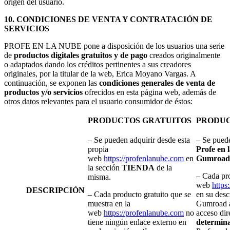
origen del usuario.
10. CONDICIONES DE VENTA Y CONTRATACIÓN DE
SERVICIOS
PROFE EN LA NUBE pone a disposición de los usuarios una serie
de
productos digitales gratuitos y de pago
creados originalmente
o adaptados dando los créditos pertinentes a sus creadores
originales, por la titular de la web, Erica Moyano Vargas. A
continuación, se exponen las
condiciones generales de venta de
productos y/o servicios
ofrecidos en esta página web, además de
otros datos relevantes para el usuario consumidor de éstos:
PRODUCTOS GRATUITOS
PRODUC
– Se pueden adquirir desde esta
– Se puede
propia
Profe en 
web
https://profenlanube.com
en
Gumroad
la sección
TIENDA
de la
– Cada pro
misma.
web
https
DESCRIPCIÓN
– Cada producto gratuito que se
en su desc
muestra en la
Gumroad a
web
https://profenlanube.com
no
acceso dir
tiene ningún enlace externo en
determina