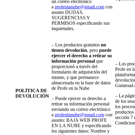
un correo electrónico
a
profenlanube@gmail.com
con
asunto DUDAS,
SUGERENCIAS Y
PERMISOS especificando sus
inquietudes.
– Los productos gratuitos
no
tienen devolución
, pero
puede
ejercer el derecho a retirar su
información personal
que
– Los prod
proporcionó a través del
Profe en l
formulario de adquisición del
plataforma
mismo, y que permanece
devolució
almacenada en la base de datos
Gumroad.
de Profe en la Nube
POLÍTICA DE
– La pági
DEVOLUCIÓN
– Puede ejercer su derecho a
de los usu
retirar su información personal
los proces
enviando un correo electrónico
productos 
a
profenlanube@gmail.com
con
sección 7 
asunto: BAJA WEB PROFE
Condicio
EN LA NUBE y especificando
los siguientes datos: Nombre y