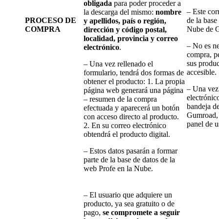
obligada
para poder proceder a
– Este cor
la descarga del mismo:
nombre
PROCESO DE
de la base
y apellidos, país o región,
COMPRA
Nube de 
dirección y código postal,
localidad, provincia y correo
– No es ne
electrónico
.
compra, p
sus produc
– Una vez rellenado el
accesible.
formulario, tendrá dos formas de
obtener el producto: 1. La propia
– Una vez 
página web generará una página
electrónico
– resumen de la compra
bandeja de
efectuada y aparecerá un botón
Gumroad, p
con acceso directo al producto.
panel de u
2. En su correo electrónico
obtendrá el producto digital.
– Estos datos pasarán a formar
parte de la base de datos de la
web Profe en la Nube.
– El usuario que adquiere un
producto, ya sea gratuito o de
pago,
se compromete a seguir