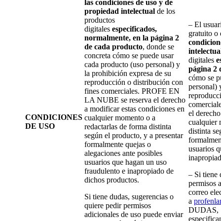
las condiciones de uso y de
propiedad intelectual
de los
productos
– El usuar
digitales
especificados,
gratuito o
normalmente, en la página 2
condicion
de cada producto
, donde se
intelectua
concreta cómo se puede usar
digitales
e
cada producto (uso personal) y
página 2 
la prohibición expresa de su
cómo se p
reproducción o distribución con
personal) 
fines comerciales. PROFE EN
reproducci
LA NUBE se reserva el derecho
comercia
a modificar estas condiciones en
el derecho
CONDICIONES
cualquier momento o a
cualquier 
DE USO
redactarlas de forma distinta
distinta s
según el producto, y a presentar
formalment
formalmente quejas o
usuarios q
alegaciones ante posibles
inapropiad
usuarios que hagan un uso
fraudulento e inapropiado de
– Si tiene
dichos productos.
permisos a
correo ele
Si tiene dudas, sugerencias o
a
profenl
quiere pedir permisos
DUDAS,
adicionales de uso puede enviar
especifica