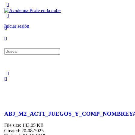
Toggle
Side
Panel
More
options
Iniciar sesión
Buscar:
ABJ_M2_ACT1_JUEGOS_Y_COMP_NOMBREY
File size: 143.05 KB
Created: 20-08-2025