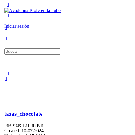
Toggle
Side
Panel
More
options
Iniciar sesión
Buscar:
tazas_chocolate
File size: 121.38 KB
Created: 10-07-2024