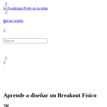
Toggle
Side
Panel
More
options
Iniciar sesión
Buscar:
Aprende a diseñar un Breakout Físico
70€