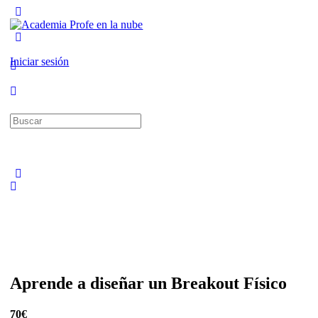
Toggle
Side
Panel
More
options
Iniciar sesión
Buscar:
Aprende a diseñar un Breakout Físico
70€